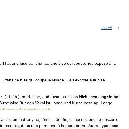
bisect
 il fait une bise tranchante, une bise qui coupe. lieu exposé à la
. Il fait une bise qui coupe le visage. Lieu exposé à la bise …
(11. Jh.), mhd. bīse, ahd. bīsa, as. biosa Nicht etymologisierbar.
 Wirbelwind (für den Vokal ist Länge und Kürze bezeugt, Länge
s Wörterbuch der deutschen sprache
 agir d un matronyme, féminin de Bis, lui aussi d origine obscure.
du pain bis, donc une personne à la peau brune. Autre hypothèse :