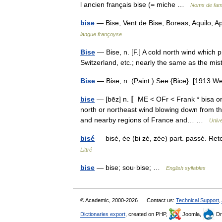
l ancien français bise (= miche …
Noms de fami
bise
— Bise, Vent de Bise, Boreas, Aquilo, A
langue françoyse
Bise
— Bise, n. [F.] A cold north wind which 
Switzerland, etc.; nearly the same as the m
Bise
— Bise, n. (Paint.) See {Bice}. [1913
bise
— [bēz] n. 〚ME < OFr < Frank * bisa or
north or northeast wind blowing down from the 
and nearby regions of France and… …
Univ
bisé
— bisé, ée (bi zé, zée) part. passé. Re
Littré
bise
— bise; sou·bise; …
English syllables
© Academic, 2000-2026
Contact us:
Technical Support
,
Dictionaries export
, created on PHP,
Joomla,
Dr