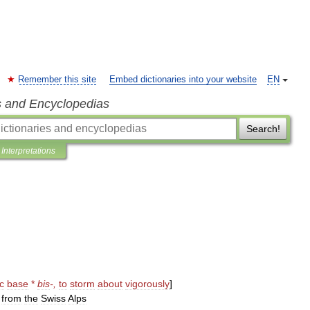
Remember this site
Embed dictionaries into your website
EN
s and Encyclopedias
Search!
Interpretations
c
base
*
bis
-,
to
storm
about
vigorously
]
from
the
Swiss
Alps