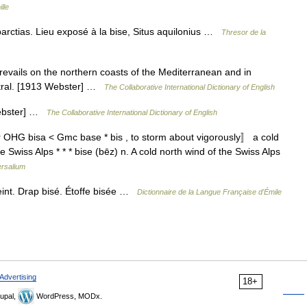
lle
parctias. Lieu exposé à la bise, Situs aquilonius …
Thresor de la
prevails on the northern coasts of the Mediterranean and in
istral. [1913 Webster] …
The Collaborative International Dictionary of English
 Webster] …
The Collaborative International Dictionary of English
 OHG bisa < Gmc base * bis , to storm about vigorously〛 a cold
Swiss Alps * * * bise (bēz) n. A cold north wind of the Swiss Alps
ersalium
teint. Drap bisé. Étoffe bisée …
Dictionnaire de la Langue Française d'Émile
Advertising
18+
upal,
WordPress, MODx.