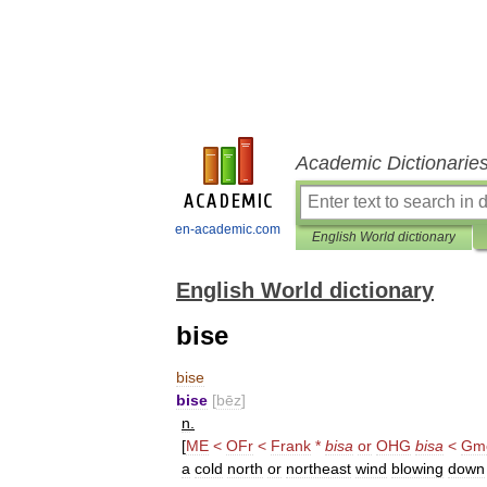
Academic Dictionarie
en-academic.com
English World dictionary
English World dictionary
bise
bise
bise
[
bēz
]
n
.
[
ME
<
OFr
<
Frank
*
bisa
or
OHG
bisa
<
Gm
a
cold
north
or
northeast
wind
blowing
down