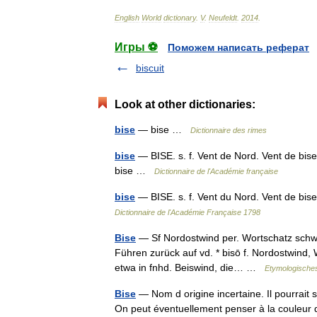
English
World
dictionary
.
V
.
Neufeldt
.
2014
.
Игры ⚽
Поможем написать реферат
biscuit
Look at other dictionaries:
bise
— bise …
Dictionnaire des rimes
bise
— BISE. s. f. Vent de Nord. Vent de bise.
bise …
Dictionnaire de l'Académie française
bise
— BISE. s. f. Vent du Nord. Vent de bise
Dictionnaire de l'Académie Française 1798
Bise
— Sf Nordostwind per. Wortschatz schwz. 
Führen zurück auf vd. * bisō f. Nordostwind,
etwa in fnhd. Beiswind, die… …
Etymologische
Bise
— Nom d origine incertaine. Il pourrait s
On peut éventuellement penser à la couleur 